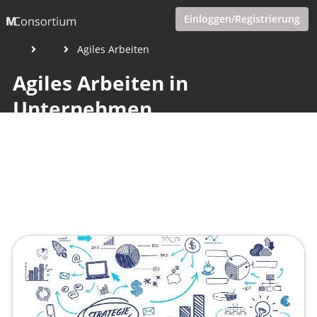
Einloggen/Registrierung
Agiles Arbeiten
Agiles Arbeiten in
Unternehmen
Veröffentlicht von
Jeannette Göcke
,
SupraTix GmbH
(4 Jahre,
6 Monate her aktualisiert)
2 Minuten
Januar 10, 2022