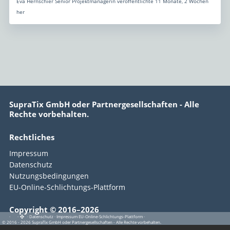
Eva Hernschier Senior Projektmanagerin veröffentlichte 11 Monate, 2 Wochen
her
SupraTix GmbH oder Partnergesellschaften - Alle
Rechte vorbehalten.
Rechtliches
Impressum
Datenschutz
Nutzungsbedingungen
EU-Online-Schlichtungs-Plattform
Copyright © 2016–2026
·
·
·
Datenschutz
·
Impressum
EU-Online-Schlichtungs-Plattform
·
© 2016 - 2026 SupraTix GmbH oder Partnergesellschaften - Alle Rechte vorbehalten.