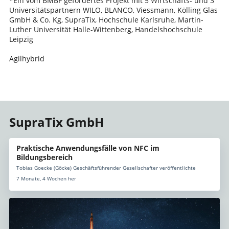
*Ein vom BMBF gefördertes Projekt mit 5 Wirtschafts- und 3
Universitätspartnern WILO, BLANCO, Viessmann, Kölling Glas
GmbH & Co. Kg, SupraTix, Hochschule Karlsruhe, Martin-
Luther Universität Halle-Wittenberg, Handelshochschule
Leipzig
Agilhybrid
SupraTix GmbH
Praktische Anwendungsfälle von NFC im
Bildungsbereich
Tobias Goecke (Göcke) Geschäftsführender Gesellschafter veröffentlichte
7 Monate, 4 Wochen her