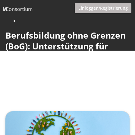
Einloggen/Registrierung
Berufsbildung ohne Grenzen
(BoG): Unterstützung für
Auslandserfahrungen
Veröffentlicht von
Tobias Goecke (Göcke)
,
SupraTix GmbH
(1 Jahr, 5 Monate her aktualisiert)
2 Minuten
Februar 22, 2025