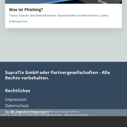
Was ist Phishing?
Tobias Goecke Geschäftsführender Gesellschafter veröffentlichte 2 Jahre,
8 Monate her
SupraTix GmbH oder Partnergesellschaften - Alle
Rechte vorbehalten.
Rechtliches
Impressum
Datenschutz
Nutzungsbedingungen
·
·
·
Datenschutz
·
Impressum
EU-Online-Schlichtungs-Plattform
·
© 2016 - 2026 SupraTix GmbH oder Partnergesellschaften - Alle Rechte vorbehalten.
EU-Online-Schlichtungs-Plattform