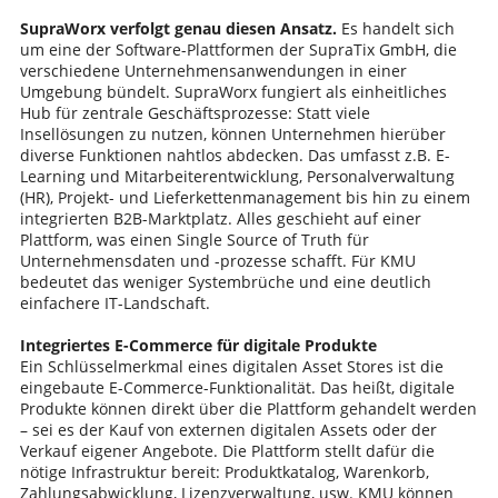
SupraWorx verfolgt genau diesen Ansatz.
Es handelt sich
um eine der Software-Plattformen der SupraTix GmbH, die
verschiedene Unternehmensanwendungen in einer
Umgebung bündelt. SupraWorx fungiert als einheitliches
Hub für zentrale Geschäftsprozesse: Statt viele
Insellösungen zu nutzen, können Unternehmen hierüber
diverse Funktionen nahtlos abdecken. Das umfasst z.B. E-
Learning und Mitarbeiterentwicklung, Personalverwaltung
(HR), Projekt- und Lieferkettenmanagement bis hin zu einem
integrierten B2B-Marktplatz. Alles geschieht auf einer
Plattform, was einen Single Source of Truth für
Unternehmensdaten und -prozesse schafft. Für KMU
bedeutet das weniger Systembrüche und eine deutlich
einfachere IT-Landschaft.
Integriertes E-Commerce für digitale Produkte
Ein Schlüsselmerkmal eines digitalen Asset Stores ist die
eingebaute E-Commerce-Funktionalität. Das heißt, digitale
Produkte können direkt über die Plattform gehandelt werden
– sei es der Kauf von externen digitalen Assets oder der
Verkauf eigener Angebote. Die Plattform stellt dafür die
nötige Infrastruktur bereit: Produktkatalog, Warenkorb,
Zahlungsabwicklung, Lizenzverwaltung, usw. KMU können