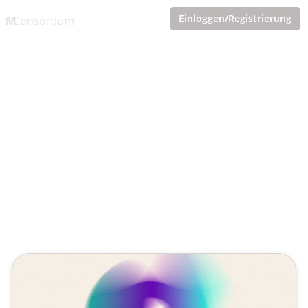
Einloggen/Registrierung
Digitaler Asset Store &
E‑Commerce: Die All-in-One-
Plattform für KMU
Veröffentlicht von
Tobias Goecke (Göcke)
,
SupraTix GmbH
(11 Monate her aktualisiert)
4 Minuten
September 02, 2025