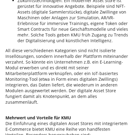
Zukunftstechnologien: Ein moderner Asset Store ist
gerüstet für innovative Angebote. Beispiele sind NFT-
Assets (digitale Sammlerstücke), digitale Zwillinge von
Maschinen oder Anlagen zur Simulation, AR/VR-
Erlebnisse für immersive Trainings, eigene Token oder
Smart Contracts für neue Geschäftsmodelle und vieles
mehr. Solche Tools geben KMU früh Zugang zu Trends
der Digitalisierung und künstlichen Intelligenz.
All diese verschiedenen Kategorien sind nicht isolierte
Insellösungen, sondern innerhalb der Plattform miteinander
verzahnt. So könnte ein Unternehmen z.B. ein E-Learning-
Modul erwerben und es direkt mit seiner
Mitarbeiterplattform verknüpfen, oder ein IoT-basiertes
Monitoring-Tool (etwa in Form eines digitalen Zwillings)
integrieren, das Daten liefert, die wiederum in anderen
Modulen ausgewertet werden. Der digitale Asset Store
fungiert damit als Knotenpunkt, an dem alles
zusammenläuft.
Mehrwert und Vorteile für KMU
Die Einführung eines digitalen Asset Stores mit integriertem
E-Commerce bietet KMU eine Reihe von handfesten
Vorteilen. Besonders hervorzuheben sind: