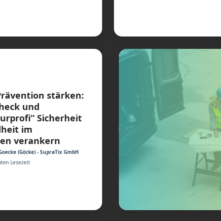
Prävention stärken:
Check und
urprofi“ Sicherheit
heit im
en verankern
Goecke (Göcke) - SupraTix GmbH
ten Lesezeit