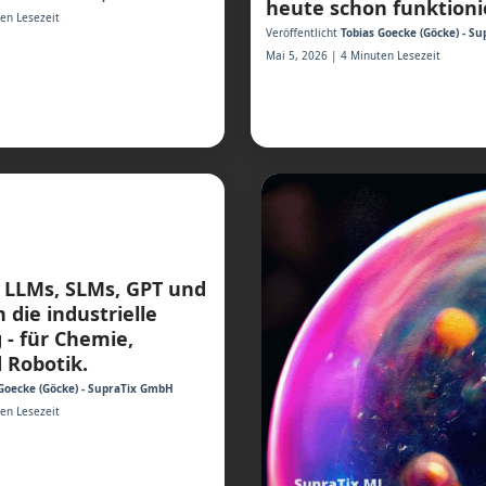
heute schon funktioni
en Lesezeit
Veröffentlicht
Tobias Goecke (Göcke) - S
Mai 5, 2026 | 4 Minuten Lesezeit
 LLMs, SLMs, GPT und
n die industrielle
- für Chemie,
 Robotik.
Goecke (Göcke) - SupraTix GmbH
en Lesezeit