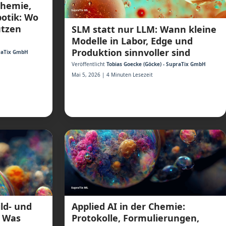
Chemie,
otik: Wo
utzen
SLM statt nur LLM: Wann kleine
Modelle in Labor, Edge und
Produktion sinnvoller sind
praTix GmbH
Veröffentlicht
Tobias Goecke (Göcke) - SupraTix GmbH
Mai 5, 2026 | 4 Minuten Lesezeit
ild- und
Applied AI in der Chemie:
: Was
Protokolle, Formulierungen,