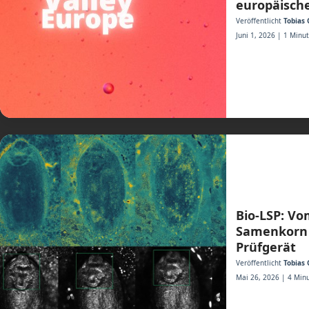
europäische
Veröffentlicht
Tobias 
Juni 1, 2026 | 1 Minu
Bio-LSP: Vo
Samenkorn
Prüfgerät
Veröffentlicht
Tobias 
Mai 26, 2026 | 4 Minu