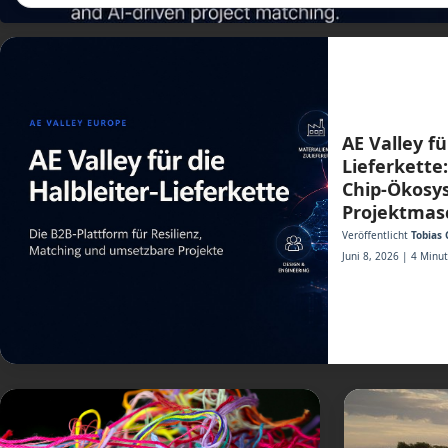
AE Valley fü
Lieferkett
Chip-Ökosy
Projektmas
Veröffentlicht
Tobias 
Juni 8, 2026 | 4 Minu