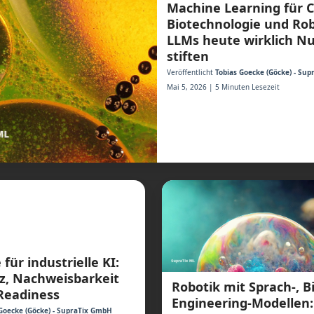
Machine Learning für 
Biotechnologie und Rob
LLMs heute wirklich N
stiften
Veröffentlicht
Tobias Goecke (Göcke) - Su
Mai 5, 2026 | 5 Minuten Lesezeit
für industrielle KI:
z, Nachweisbarkeit
Robotik mit Sprach-, B
Readiness
Engineering-Modellen
Goecke (Göcke) - SupraTix GmbH