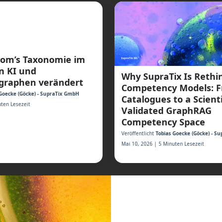
oom’s Taxonomie im
on KI und
Why SupraTix Is Rethi
raphen verändert
Competency Models: Fr
Goecke (Göcke) - SupraTix GmbH
Catalogues to a Scienti
ten Lesezeit
Validated GraphRAG
Competency Space
Veröffentlicht
Tobias Goecke (Göcke) - S
Mai 10, 2026 | 5 Minuten Lesezeit