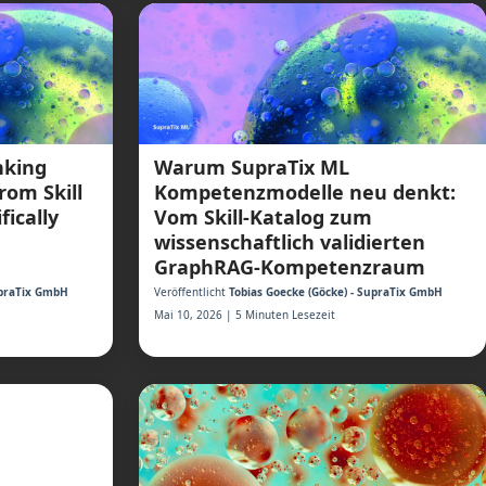
nking
Warum SupraTix ML
om Skill
Kompetenzmodelle neu denkt:
fically
Vom Skill-Katalog zum
wissenschaftlich validierten
GraphRAG-Kompetenzraum
upraTix GmbH
Veröffentlicht
Tobias Goecke (Göcke) - SupraTix GmbH
Mai 10, 2026 | 5 Minuten Lesezeit