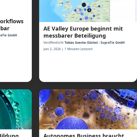
Workflows
dbar
AE Valley Europe beginnt mit
messbarer Beteiligung
praTix GmbH
Veröffentlicht
Tobias Goecke (Göcke) - SupraTix GmbH
Juni 2, 2026 | 1 Minuten Lesezeit
Bildung
Autonomes Business braucht