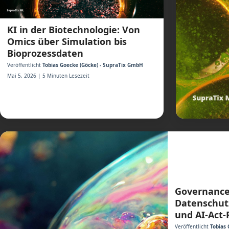
KI in der Biotechnologie: Von
Omics über Simulation bis
Bioprozessdaten
Veröffentlicht
Tobias Goecke (Göcke) - SupraTix GmbH
Mai 5, 2026 | 5 Minuten Lesezeit
Governance 
Datenschut
und AI-Act-
Veröffentlicht
Tobias 