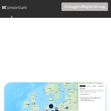
Einloggen/Registrierung
AE Valley Europe beginnt mit
messbarer Beteiligung
Veröffentlicht von
Tobias Goecke (Göcke)
,
SupraTix GmbH
(2 Monate her aktualisiert)
1 Minute
Juni 02, 2026