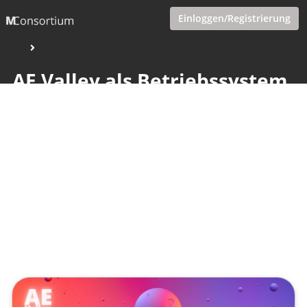
Einloggen/Registrierung
AE Valley als Betriebssystem
für messbare KI
Wertschöpfung im
europäischen Mittelstand
Veröffentlicht von
Tobias Goecke (Göcke)
,
SupraTix GmbH
(2 Monate her aktualisiert)
1 Minute
Juni 01, 2026