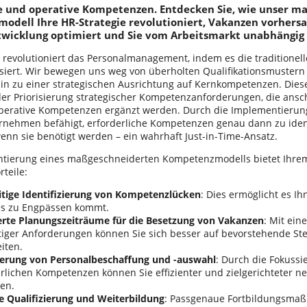
he und operative Kompetenzen. Entdecken Sie, wie unser m
dell Ihre HR-Strategie revolutioniert, Vakanzen vorhersag
twicklung optimiert und Sie vom Arbeitsmarkt unabhängig
 revolutioniert das Personalmanagement, indem es die traditionel
iert. Wir bewegen uns weg von überholten Qualifikationsmustern 
hin zu einer strategischen Ausrichtung auf Kernkompetenzen. Die
der Priorisierung strategischer Kompetenzanforderungen, die ans
operative Kompetenzen ergänzt werden. Durch die Implementierun
nehmen befähigt, erforderliche Kompetenzen genau dann zu ident
wenn sie benötigt werden – ein wahrhaft Just-in-Time-Ansatz.
ntierung eines maßgeschneiderten Kompetenzmodells bietet Ihr
rteile:
itige Identifizierung von Kompetenzlücken
: Dies ermöglicht es Ih
es zu Engpässen kommt.
erte Planungszeiträume für die Besetzung von Vakanzen
: Mit ein
tiger Anforderungen können Sie sich besser auf bevorstehende St
iten.
erung von Personalbeschaffung und -auswahl
: Durch die Fokussi
rlichen Kompetenzen können Sie effizienter und zielgerichteter n
en.
te Qualifizierung und Weiterbildung
: Passgenaue Fortbildungsmaß