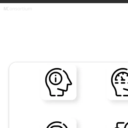
Upskill Manager
1 Minute
Revolution
Kompetenzmo
März 13, 2024
Veröffentlicht von
Tobias