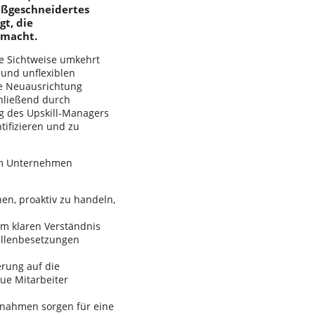
aßgeschneidertes
t, die
 macht.
le Sichtweise umkehrt
und unflexiblen
se Neuausrichtung
chließend durch
g des Upskill-Managers
ifizieren und zu
em Unternehmen
nen, proaktiv zu handeln,
em klaren Verständnis
ellenbesetzungen
erung auf die
eue Mitarbeiter
nahmen sorgen für eine