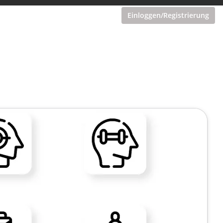
Einloggen/Registrierung
in maßgeschneidertes
rmiert