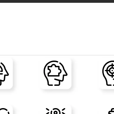
 im Personalmanagement: Wie e
dell Ihre HR-Strategie transfo
 Goecke
,
SupraTix GmbH
(2 Jahre, 4 Monate her aktualisiert)