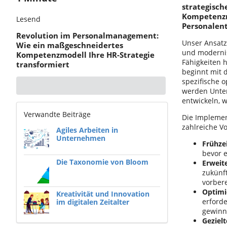
strategisc
Kompetenzmo
Lesend
Personalen
Revolution im Personalmanagement:
Unser Ansatz
Wie ein maßgeschneidertes
und modernis
Kompetenzmodell Ihre HR-Strategie
Fähigkeiten 
transformiert
beginnt mit 
spezifische 
werden Unter
entwickeln, 
Verwandte Beiträge
Die Impleme
zahlreiche Vo
Agiles Arbeiten in
Unternehmen
Frühze
bevor 
Die Taxonomie von Bloom
Erweit
zukünf
vorbere
Optimi
Kreativität und Innovation
erforde
im digitalen Zeitalter
gewinn
Geziel