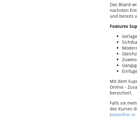
Das Board wi
nächsten Ent
und bereits 
Features Su
Vorlag
Sichtba
Moder
Gleichz
Zuweis
Gängige
Einfüge
Mit dem Supr
Online - Zus
bereichert.
Falls sie me
des Kurses d
kostenfrei i