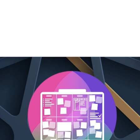
- Virtual Collaboration mit Whi
 Göcke
,
SupraTix GmbH
(4 Jahre, 6 Monate her aktualisiert)