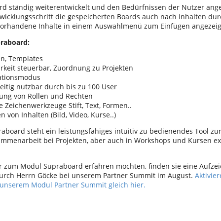
rd ständig weiterentwickelt und den Bedürfnissen der Nutzer ange
wicklungsschritt die gespeicherten Boards auch nach Inhalten du
vorhandene Inhalte in einem Auswahlmenü zum Einfügen angezeig
praboard:
en, Templates
rkeit steuerbar, Zuordnung zu Projekten
ationsmodus
eitig nutzbar durch bis zu 100 User
ung von Rollen und Rechten
 Zeichenwerkzeuge Stift, Text, Formen..
n von Inhalten (Bild, Video, Kurse..)
aboard steht ein leistungsfähiges intuitiv zu bedienendes Tool zu
ammenarbeit bei Projekten, aber auch in Workshops und Kursen ex
hr zum Modul Supraboard erfahren möchten, finden sie eine Aufze
urch Herrn Göcke bei unserem Partner Summit im August.
Aktivier
n unserem Modul Partner Summit gleich hier
.