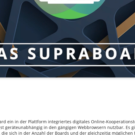
d ein in der Plattform integriertes digitales Online-Kooperationsto
ist geräteunabhängig in den gängigen Webbrowsern nutzbar. Es g
, die sich in der Anzahl der Boards und der gleichzeitig möglichen