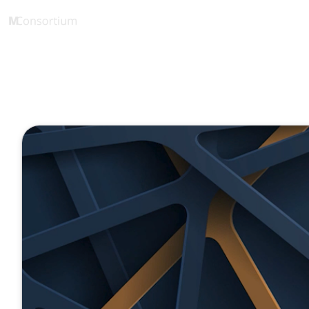
SupraBoard
1 Minute
SupraBoard 
Januar 10, 2022
Veröffentlicht von
Tobias