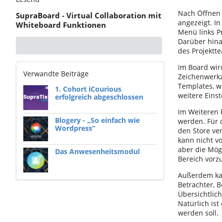
Nach Öffnen 
SupraBoard - Virtual Collaboration mit
angezeigt. I
Whiteboard Funktionen
Menü links P
Darüber hina
des Projektt
Im Board wir
Verwandte Beiträge
Zeichenwerkz
Templates, w
1. Cohort iCourious
weitere Einst
erfolgreich abgeschlossen
Im Weiteren 
Blogery - „So einfach wie
werden. Für 
Wordpress“
den Store ve
kann nicht v
aber die Mög
Das Anwesenheitsmodul
Bereich vorz
Außerdem kan
Betrachter, B
Übersichtlic
Natürlich ist
werden soll.