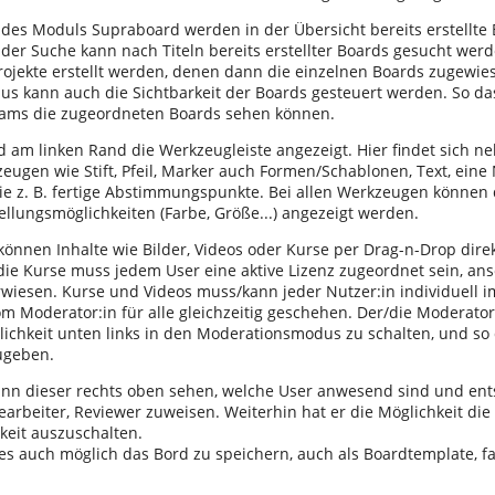
des Moduls Supraboard werden in der Übersicht bereits erstellte
n der Suche kann nach Titeln bereits erstellter Boards gesucht w
rojekte erstellt werden, denen dann die einzelnen Boards zugewi
us kann auch die Sichtbarkeit der Boards gesteuert werden. So das
eams die zugeordneten Boards sehen können.
d am linken Rand die Werkzeugleiste angezeigt. Hier findet sich 
eugen wie Stift, Pfeil, Marker auch Formen/Schablonen, Text, eine 
ie z. B. fertige Abstimmungspunkte. Bei allen Werkzeugen können 
ellungsmöglichkeiten (Farbe, Größe...) angezeigt werden.
können Inhalte wie Bilder, Videos oder Kurse per Drag-n-Drop dir
die Kurse muss jedem User eine aktive Lizenz zugeordnet sein, an
rwiesen. Kurse und Videos muss/kann jeder Nutzer:in individuell i
om Moderator:in für alle gleichzeitig geschehen. Der/die Moderato
lichkeit unten links in den Moderationsmodus zu schalten, und so 
ugeben.
n dieser rechts oben sehen, welche User anwesend sind und ent
earbeiter, Reviewer zuweisen. Weiterhin hat er die Möglichkeit di
hkeit auszuschalten.
 es auch möglich das Bord zu speichern, auch als Boardtemplate, fa