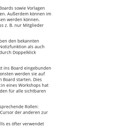
 Boards sowie Vorlagen
erden. Außerdem können im
esen werden können.
s z. B. nur Mitglieder
neben den bekannten
Notizfunktion als auch
durch Doppelklick
ekt ins Board eingebunden
sonsten werden sie auf
m Board starten. Dies
r:in eines Workshops hat
den für alle sichtbaren
sprechende Rollen:
e Cursor der anderen zur
lls es öfter verwendet