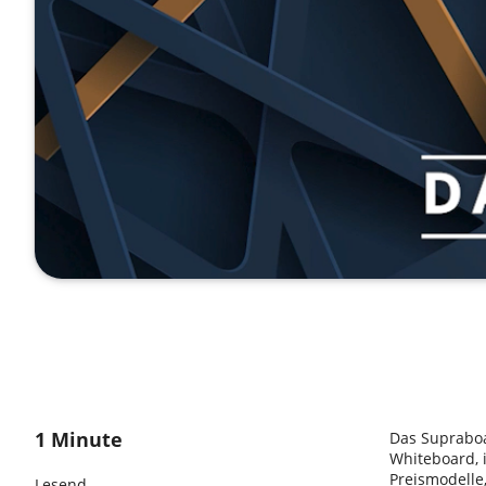
1 Minute
Das Supraboar
Whiteboard, 
Preismodelle
Lesend