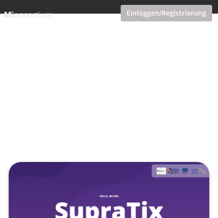
Einloggen/Registrierung
iCourious
1. Cohort iCourious
erfolgreich abgeschlossen
Veröffentlicht von
Tobias Göcke
,
SupraTix GmbH
(4 Jahre,
6 Monate her aktualisiert)
2 Minuten
Januar 10, 2022