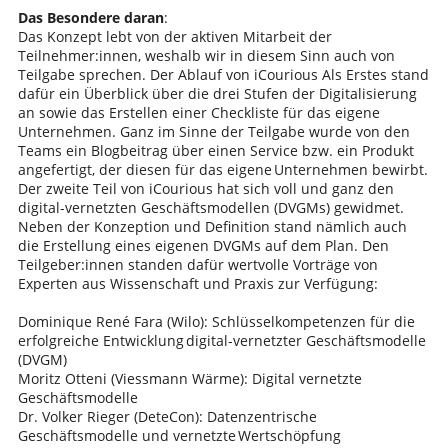
Das Besondere daran
:
Das Konzept lebt von der aktiven Mitarbeit der
Teilnehmer:innen, weshalb wir in diesem Sinn auch von
Teilgabe sprechen. Der Ablauf von iCourious Als Erstes stand
dafür ein Überblick über die drei Stufen der Digitalisierung
an sowie das Erstellen einer Checkliste für das eigene
Unternehmen. Ganz im Sinne der Teilgabe wurde von den
Teams ein Blogbeitrag über einen Service bzw. ein Produkt
angefertigt, der diesen für das eigene Unternehmen bewirbt.
Der zweite Teil von iCourious hat sich voll und ganz den
digital-vernetzten Geschäftsmodellen (DVGMs) gewidmet.
Neben der Konzeption und Definition stand nämlich auch
die Erstellung eines eigenen DVGMs auf dem Plan. Den
Teilgeber:innen standen dafür wertvolle Vorträge von
Experten aus Wissenschaft und Praxis zur Verfügung:
Dominique René Fara (Wilo): Schlüsselkompetenzen für die
erfolgreiche Entwicklung digital-vernetzter Geschäftsmodelle
(DVGM)​
Moritz Otteni (Viessmann Wärme): Digital vernetzte
Geschäftsmodelle
Dr. Volker Rieger (DeteCon): Datenzentrische
Geschäftsmodelle und vernetzte Wertschöpfung​