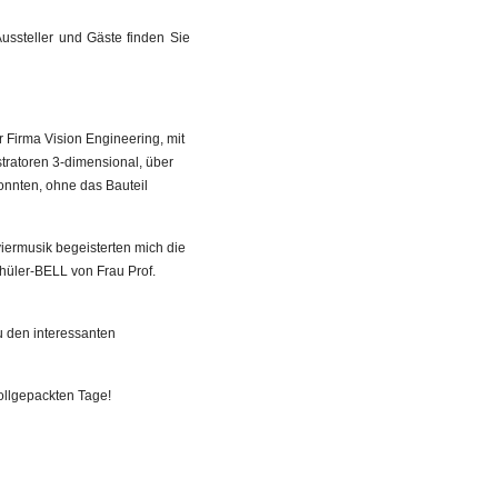
ussteller und Gäste finden Sie
r Firma Vision Engineering, mit
stratoren 3-dimensional, über
onnten, ohne das Bauteil
iermusik begeisterten mich die
chüler-BELL von Frau Prof.
 den interessanten
ollgepackten Tage!