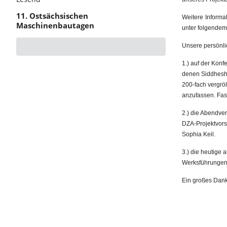
11. Ostsächsischen
Weitere Informa
Maschinenbautagen
unter folgendem 
Unsere persönli
1.) auf der Konf
denen Siddhesh u
200-fach vergrö
anzufassen. Fas
2.) die Abendve
DZA-Projektvors
Sophia Keil.
3.) die heutige
Werksführungen 
Ein großes Dank