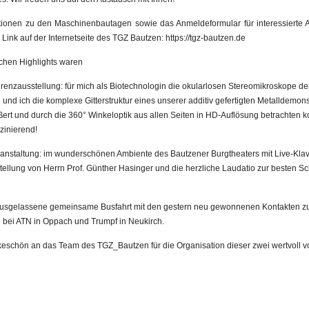
tionen zu den Maschinenbautagen sowie das Anmeldeformular für interessierte A
Link auf der Internetseite des TGZ Bautzen: https://tgz-bautzen.de
chen Highlights waren
erenzausstellung: für mich als Biotechnologin die okularlosen Stereomikroskope de
nd ich die komplexe Gitterstruktur eines unserer additiv gefertigten Metalldemon
ßert und durch die 360° Winkeloptik aus allen Seiten in HD-Auflösung betrachten k
zinierend!
ranstaltung: im wunderschönen Ambiente des Bautzener Burgtheaters mit Live-Klav
tellung von Herrn Prof. Günther Hasinger und die herzliche Laudatio zur besten S
 ausgelassene gemeinsame Busfahrt mit den gestern neu gewonnenen Kontakten zu
bei ATN in Oppach und Trumpf in Neukirch.
eschön an das Team des TGZ_Bautzen für die Organisation dieser zwei wertvoll v