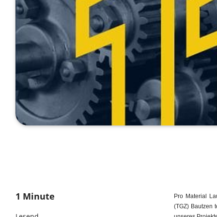
1 Minute
Pro Material L
(TGZ) Bautzen t
Lesend
unseres Projekte