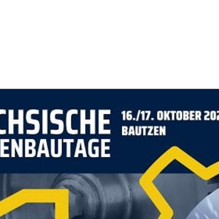
sischen Maschinenbautagen
 Neumann
,
Pro Material Lausitz intern
(1 Jahr, 2 Monate her aktuali