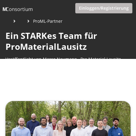
Einloggen/Registrierung
ProML-Partner
Ein STARKes Team für
ProMaterialLausitz
Veröffentlicht von
Marco Neumann
,
Pro Material Lausitz
intern
(1 Jahr, 2 Monate her aktualisiert)
1 Minute
Mai 15, 2025