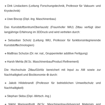
🔹Dirk Lindackers (Leitung Forschungstechnik, Professor für Vakuum- und
Kryotechnik)
🔹Uwe Biscop (Dipl.-Ing. Maschinenbau)
Das KunststoffzentrumOberlausitz (Fraunhofer IWU) Zittau verfügt über
langjährige Erfahrung im 3DDruck und wird vertreten durch:
🔹Sebastian Scholz (Leitung IWU, Professor für funktionsintegrierende
Kunststofftechnologien)
🔹Matthias Schulze (Dr. rer. nat., Gruppenleiter additive Fertigung)
🔹Harsh Mehta (M.Sc. Maschinenbau/Product Refinement)
Die Hochschule Zittau/Görlitz bereichert mit Input zu AM sowie zur
Nachhaltigkeit und Bioökonomie ♻️ durch:
🔹Jakob Hildebrandt (Professor für betrieblichen Umweltschutz und
Nachhaltigkeit)
🔹Stephan Skiba (Dipl.-Wirtsch.-Ing.)
🔹Nikhil Maniyanthotil (M.Sc. Maschinenbau/Advanced Materials and