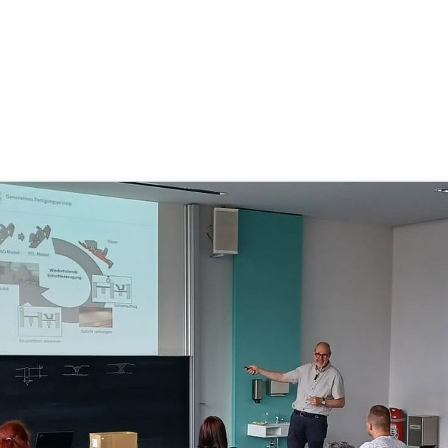
odul additive Fertigung an der
e Roscher
,
Pro Material Lausitz intern
(10 Monate, 3 Wochen her akt