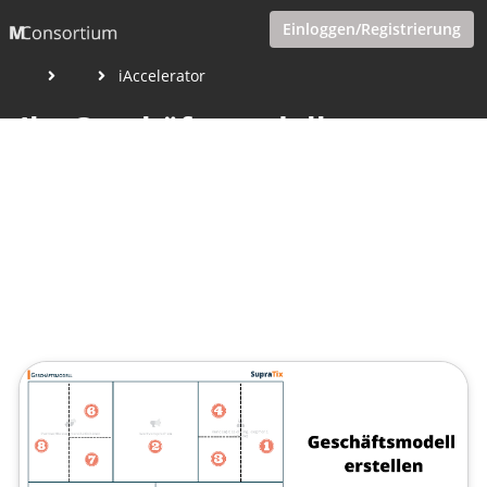
Einloggen/Registrierung
iAccelerator
Ihr Geschäftsmodell
kompakt
Veröffentlicht von
Ludwig Masula
,
SupraTix GmbH
(4 Jahre,
6 Monate her aktualisiert)
1 Minute
Januar 10, 2022