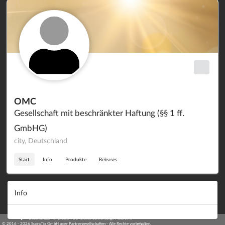
OMC
Gesellschaft mit beschränkter Haftung (§§ 1 ff.
GmbHG)
city, Deutschland
Start
Info
Produkte
Releases
Info
·
·
·
Datenschutz
·
Impressum
EU-Online-Schlichtungs-Plattform
·
© 2016 - 2026 SupraTix GmbH oder Partnergesellschaften - Alle Rechte vorbehalten.