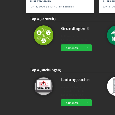
SUPRATI
SUPRATIX GMBH
JUNI 8, 
JUNI 8, 2026 | 3 MINUTEN LESEZEIT
Top 4 (Lernzeit)
Grundlagen Rein…
holluakademie
Grundlagenwissen im
Bereich Chemie und …
Kostenfrei
Top 4 (Buchungen)
Ladungssicherung
Advanced Training
Technologies GmbH
Ladungssicherung -
Rechtliche Grundlage…
Kostenfrei