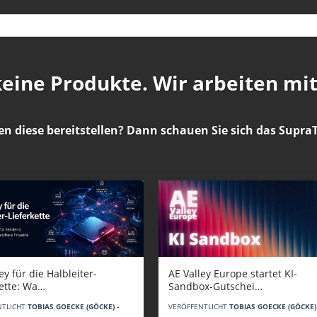
 keine Produkte. Wir arbeiten mi
en diese bereitstellen? Dann schauen Sie sich das
SupraT
AE Valley Europe startet KI-
ey für die Halbleiter-
Sandbox-Gutschei…
kette: Wa…
VERÖFFENTLICHT
TOBIAS GOECKE (GÖCKE) 
NTLICHT
TOBIAS GOECKE (GÖCKE) -