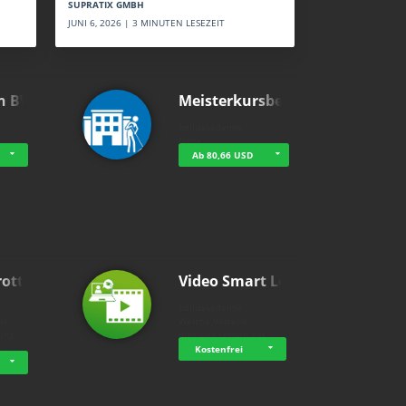
SUPRATIX GMBH
JUNI 6, 2026 | 3 MINUTEN LESEZEIT
n BWL
Meisterkursbegl…
holluakademie
None
Ab 80,66 USD
rottle…
Video Smart Lea…
g
holluakademie
bH
Welche Vorteile
ning
digitales Lernen hat - …
…
Kostenfrei