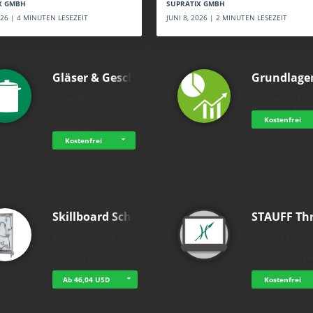
SUPRATIX GMBH
X GMBH
JUNI 8, 2026 | 2 MINUTEN LESEZEIT
2026 | 4 MINUTEN LESEZEIT
Gläser & Geschi…
Grundlage
holluakademie
holluakademie
Gläser- &
Grundlagen BWL
Geschirrreinigung
Kostenfrei
Servicemodul
Kostenfrei
Skillboard Schl…
STAUFF Th
Advanced Training
Advanced Trainin
Technologies GmbH
Technologies Gm
Skillboard Blended
Interactive e-lear
Learning: Hydrauliks…
from the "Hydrau
Ab 46,04 USD
Kostenfrei