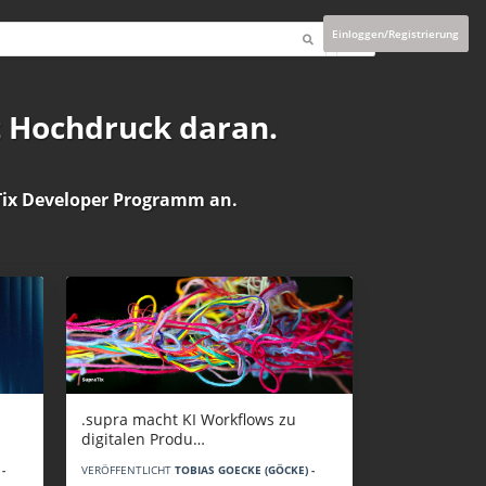
Einloggen/Registrierung
t Hochdruck daran.
ix Developer Programm
an.
.supra macht KI Workflows zu
digitalen Produ…
-
VERÖFFENTLICHT
TOBIAS GOECKE (GÖCKE) -