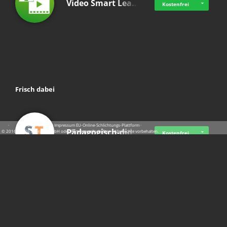
Video Smart Lea…
Kostenfrei
Frisch dabei
·
·
·
Datenschutz
·
Impressum
EU-Online-Schlichtungs-Plattform
·
Pädagogisch-did…
© 2016 - 2026 SupraTix GmbH oder Partnergesellschaften - Alle Rechte vorbehalten.
Kostenfrei
Mittelstand Dig…
Kostenfrei