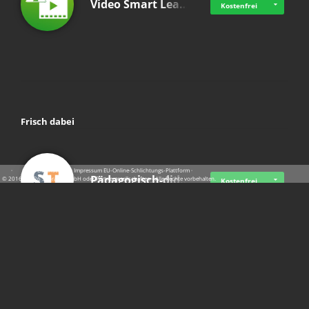
Video Smart Lea…
Kostenfrei
Frisch dabei
·
·
·
Datenschutz
·
Impressum
EU-Online-Schlichtungs-Plattform
·
Pädagogisch-did…
© 2016 - 2026 SupraTix GmbH oder Partnergesellschaften - Alle Rechte vorbehalten.
Kostenfrei
Mittelstand Dig…
Kostenfrei