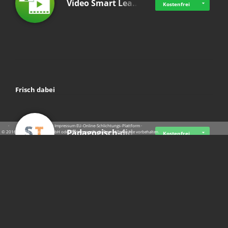
Video Smart Lea…
Kostenfrei
Frisch dabei
·
·
·
Datenschutz
·
Impressum
EU-Online-Schlichtungs-Plattform
·
Pädagogisch-did…
© 2016 - 2026 SupraTix GmbH oder Partnergesellschaften - Alle Rechte vorbehalten.
Kostenfrei
Mittelstand Dig…
Kostenfrei