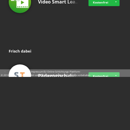
Video Smart Lea…
Kostenfrei
Frisch dabei
·
·
·
Datenschutz
·
Impressum
EU-Online-Schlichtungs-Plattform
·
Pädagogisch-did…
© 2016 - 2026 SupraTix GmbH oder Partnergesellschaften - Alle Rechte vorbehalten.
Kostenfrei
Mittelstand Dig…
Kostenfrei