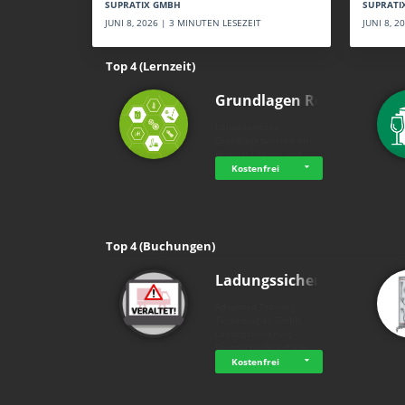
SUPRATI
SUPRATIX GMBH
JUNI 8, 
JUNI 8, 2026 | 3 MINUTEN LESEZEIT
Top 4 (Lernzeit)
Grundlagen Rein…
holluakademie
Grundlagenwissen im
Bereich Chemie und …
Kostenfrei
Top 4 (Buchungen)
Ladungssicherung
Advanced Training
Technologies GmbH
Ladungssicherung -
Rechtliche Grundlage…
Kostenfrei