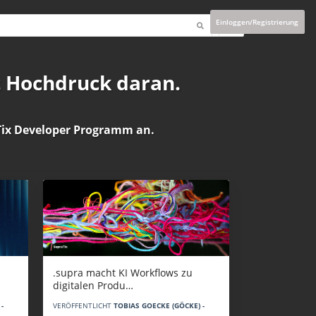
Einloggen/Registrierung
t Hochdruck daran.
ix Developer Programm
an.
.supra macht KI Workflows zu
digitalen Produ…
-
VERÖFFENTLICHT
TOBIAS GOECKE (GÖCKE) -