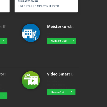
SUPRATIX GMBH
JUNI 6, 2026 | 3 MINUTEN LESEZEIT
n BWL
Meisterkursbegl…
holluakademie
None
Ab 80,89 USD
rottle…
Video Smart Lea…
g
holluakademie
bH
Welche Vorteile
ning
digitales Lernen hat - …
…
Kostenfrei