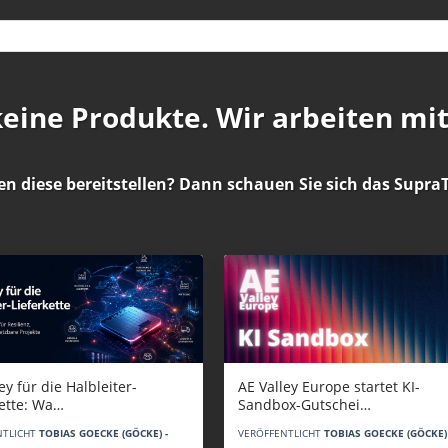
 keine Produkte. Wir arbeiten mi
en diese bereitstellen? Dann schauen Sie sich das
SupraT
AE Valley Europe startet KI-
ey für die Halbleiter-
Sandbox-Gutschei…
kette: Wa…
VERÖFFENTLICHT
TOBIAS GOECKE (GÖCKE) 
NTLICHT
TOBIAS GOECKE (GÖCKE) -