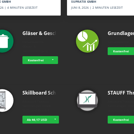
SUPRATIX GMBH
X GMBH
JUNI 8, 2026 | 2 MINUTEN LESEZEIT
2026 | 4 MINUTEN LESEZEIT
Gläser & Geschi…
Grundlage
holluakademie
holluakademie
Gläser- &
Grundlagen BWL
Geschirrreinigung
Kostenfrei
Servicemodul
Kostenfrei
Skillboard Schl…
STAUFF Th
Advanced Training
Advanced Trainin
Technologies GmbH
Technologies Gm
Skillboard Blended
Interactive e-lear
Learning: Hydrauliks…
from the "Hydrau
Ab 46,17 USD
Kostenfrei