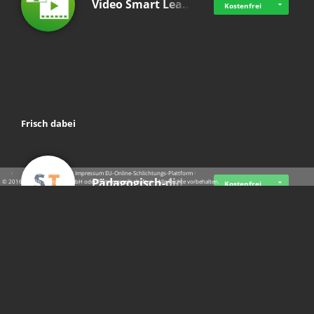
Video Smart Lea…
Kostenfrei
Frisch dabei
·
·
·
Datenschutz
·
Impressum
EU-Online-Schlichtungs-Plattform
·
Pädagogisch-did…
© 2016 - 2026 SupraTix GmbH oder Partnergesellschaften - Alle Rechte vorbehalten.
Kostenfrei
Mittelstand Dig…
Kostenfrei