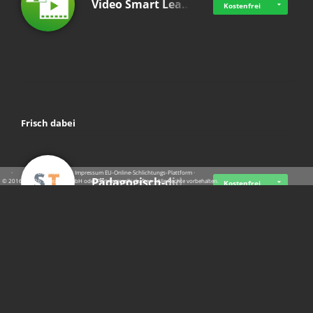
Video Smart Lea…
Kostenfrei
Frisch dabei
·
·
·
Datenschutz
·
Impressum
EU-Online-Schlichtungs-Plattform
·
Pädagogisch-did…
© 2016 - 2026 SupraTix GmbH oder Partnergesellschaften - Alle Rechte vorbehalten.
Kostenfrei
Mittelstand Dig…
Kostenfrei