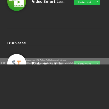
Video Smart Lea…
Kostenfrei
Frisch dabei
·
·
·
Datenschutz
·
Impressum
EU-Online-Schlichtungs-Plattform
·
Pädagogisch-did…
© 2016 - 2026 SupraTix GmbH oder Partnergesellschaften - Alle Rechte vorbehalten.
Kostenfrei
Mittelstand Dig…
Kostenfrei