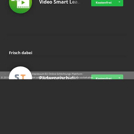
Video Smart Lea…
Kostenfrei
Frisch dabei
·
·
·
Datenschutz
·
Impressum
EU-Online-Schlichtungs-Plattform
·
Pädagogisch-did…
© 2016 - 2026 SupraTix GmbH oder Partnergesellschaften - Alle Rechte vorbehalten.
Kostenfrei
Mittelstand Dig…
Kostenfrei