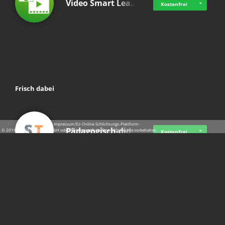
Video Smart Lea…
Kostenfrei
Frisch dabei
·
·
·
Datenschutz
·
Impressum
EU-Online-Schlichtungs-Plattform
·
Pädagogisch-did…
© 2016 - 2026 SupraTix GmbH oder Partnergesellschaften - Alle Rechte vorbehalten.
Kostenfrei
Mittelstand Dig…
Kostenfrei