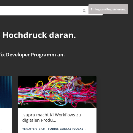
Einloggen/Registrierung
t Hochdruck daran.
ix Developer Programm
an.
.supra macht KI Workflows zu
digitalen Produ…
-
VERÖFFENTLICHT
TOBIAS GOECKE (GÖCKE) -