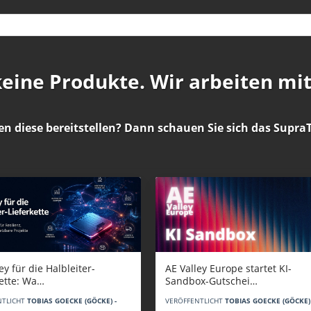
 keine Produkte. Wir arbeiten mi
en diese bereitstellen? Dann schauen Sie sich das
SupraT
AE Valley Europe startet KI-
ey für die Halbleiter-
Sandbox-Gutschei…
kette: Wa…
VERÖFFENTLICHT
TOBIAS GOECKE (GÖCKE) 
NTLICHT
TOBIAS GOECKE (GÖCKE) -