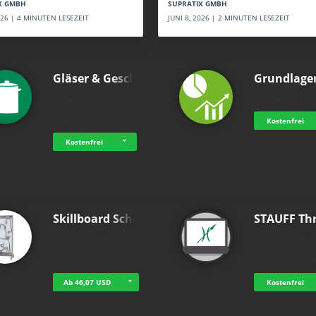
SUPRATIX GMBH
X GMBH
JUNI 8, 2026 | 2 MINUTEN LESEZEIT
2026 | 4 MINUTEN LESEZEIT
Gläser & Geschi…
Grundlage
holluakademie
holluakademie
Gläser- &
Grundlagen BWL
Geschirrreinigung
Kostenfrei
Servicemodul
Kostenfrei
Skillboard Schl…
STAUFF Th
Advanced Training
Advanced Trainin
Technologies GmbH
Technologies Gm
Skillboard Blended
Interactive e-lear
Learning: Hydrauliks…
from the "Hydrau
Ab 46,07 USD
Kostenfrei