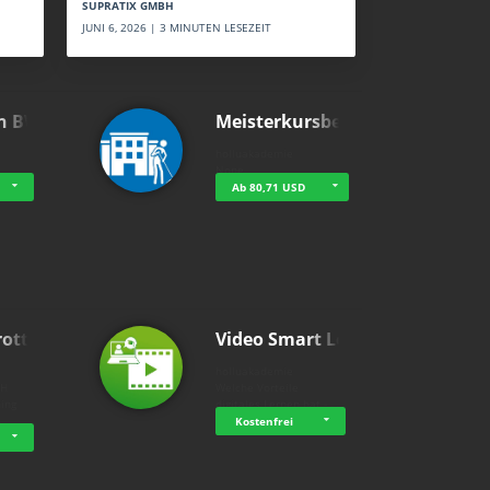
SUPRATIX GMBH
JUNI 6, 2026 | 3 MINUTEN LESEZEIT
n BWL
Meisterkursbegl…
holluakademie
None
Ab 80,71 USD
rottle…
Video Smart Lea…
g
holluakademie
bH
Welche Vorteile
ning
digitales Lernen hat - …
…
Kostenfrei