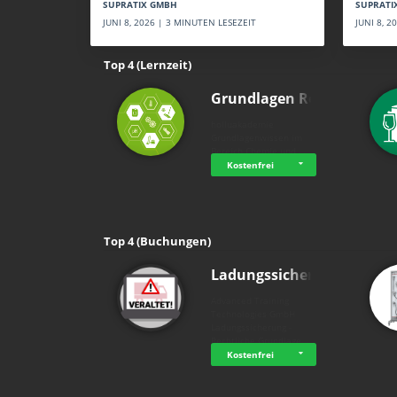
SUPRATI
SUPRATIX GMBH
JUNI 8, 
JUNI 8, 2026 | 3 MINUTEN LESEZEIT
Top 4 (Lernzeit)
Grundlagen Rein…
holluakademie
Grundlagenwissen im
Bereich Chemie und …
Kostenfrei
Top 4 (Buchungen)
Ladungssicherung
Advanced Training
Technologies GmbH
Ladungssicherung -
Rechtliche Grundlage…
Kostenfrei