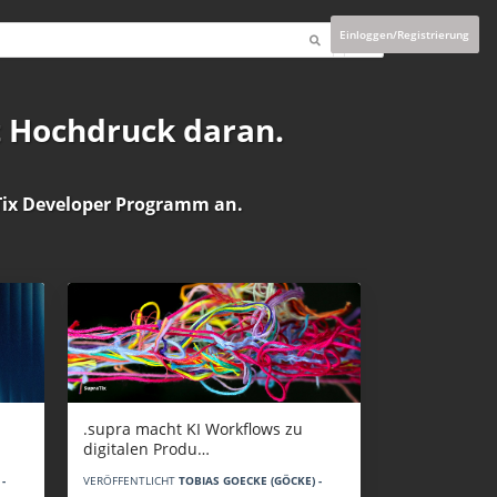
Einloggen/Registrierung
t Hochdruck daran.
ix Developer Programm
an.
.supra macht KI Workflows zu
digitalen Produ…
-
VERÖFFENTLICHT
TOBIAS GOECKE (GÖCKE) -