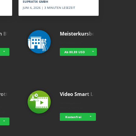
SUPRATIX GMBH
JUNI 6, 2026 | 3 MINUTEN LESEZEIT
n BWL
Meisterkursbegl…
holluakademie
None
Ab 80,89 USD
rottle…
Video Smart Lea…
g
holluakademie
bH
Welche Vorteile
ning
digitales Lernen hat - …
…
Kostenfrei