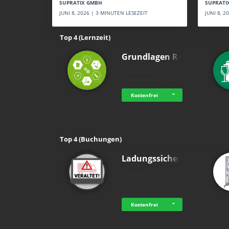
SUPRATI
SUPRATIX GMBH
JUNI 8, 
JUNI 8, 2026 | 3 MINUTEN LESEZEIT
Top 4 (Lernzeit)
Grundlagen Rein…
holluakademie
Grundlagenwissen im
Bereich Chemie und …
Kostenfrei
Top 4 (Buchungen)
Ladungssicherung
Advanced Training
Technologies GmbH
Ladungssicherung -
Rechtliche Grundlage…
Kostenfrei