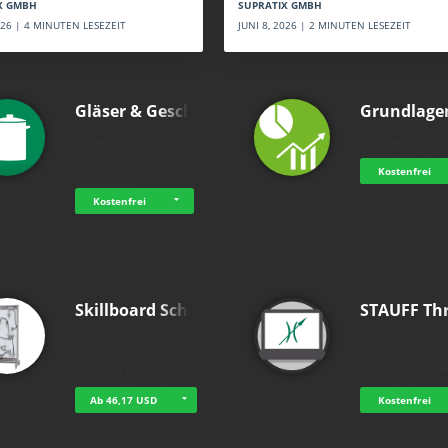
SUPRATIX GMBH
X GMBH
JUNI 8, 2026 | 2 MINUTEN LESEZEIT
2026 | 4 MINUTEN LESEZEIT
Gläser & Geschi…
Grundlage
holluakademie
holluakademie
Gläser- &
Grundlagen BWL
Geschirrreinigung
Kostenfrei
Servicemodul
Kostenfrei
Skillboard Schl…
STAUFF Th
Advanced Training
Advanced Trainin
Technologies GmbH
Technologies Gm
Skillboard Blended
Interactive e-lear
Learning: Hydrauliks…
from the "Hydrau
Ab 46,17 USD
Kostenfrei