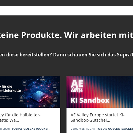
 keine Produkte. Wir arbeiten mi
en diese bereitstellen? Dann schauen Sie sich das
SupraT
AE Valley Europe startet KI-
ey für die Halbleiter-
Sandbox-Gutschei…
kette: Wa…
VERÖFFENTLICHT
TOBIAS GOECKE (GÖCKE) 
NTLICHT
TOBIAS GOECKE (GÖCKE) -