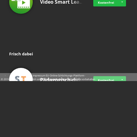
Video Smart Lea…
Kostenfrei
Frisch dabei
·
·
·
Datenschutz
·
Impressum
EU-Online-Schlichtungs-Plattform
·
Pädagogisch-did…
© 2016 - 2026 SupraTix GmbH oder Partnergesellschaften - Alle Rechte vorbehalten.
Kostenfrei
Mittelstand Dig…
Kostenfrei