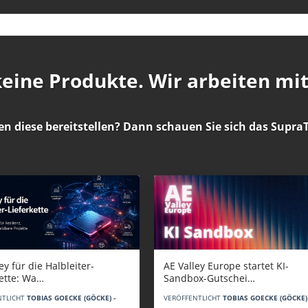
 keine Produkte. Wir arbeiten mi
en diese bereitstellen? Dann schauen Sie sich das
SupraT
AE Valley Europe startet KI-
ey für die Halbleiter-
Sandbox-Gutschei…
kette: Wa…
VERÖFFENTLICHT
TOBIAS GOECKE (GÖCKE) 
NTLICHT
TOBIAS GOECKE (GÖCKE) -