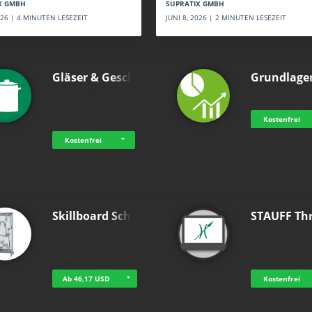
SUPRATIX GMBH
X GMBH
JUNI 8, 2026 | 2 MINUTEN LESEZEIT
2026 | 4 MINUTEN LESEZEIT
Gläser & Geschi…
Grundlage
holluakademie
holluakademie
Gläser- &
Grundlagen BWL
Geschirrreinigung
Kostenfrei
Servicemodul
Kostenfrei
Skillboard Schl…
STAUFF Th
Advanced Training
Advanced Trainin
Technologies GmbH
Technologies Gm
Skillboard Blended
Interactive e-lear
Learning: Hydrauliks…
from the "Hydrau
Ab 46,17 USD
Kostenfrei