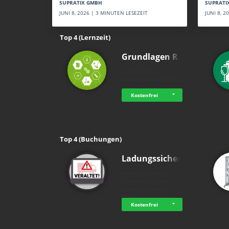
SUPRATI
SUPRATIX GMBH
JUNI 8, 
JUNI 8, 2026 | 3 MINUTEN LESEZEIT
Top 4 (Lernzeit)
Grundlagen Rein…
holluakademie
Grundlagenwissen im
Bereich Chemie und …
Kostenfrei
Top 4 (Buchungen)
Ladungssicherung
Advanced Training
Technologies GmbH
Ladungssicherung -
Rechtliche Grundlage…
Kostenfrei