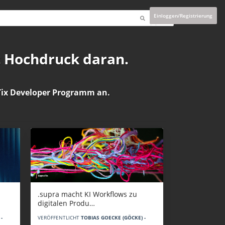
Einloggen/Registrierung
t Hochdruck daran.
ix Developer Programm
an.
.supra macht KI Workflows zu
digitalen Produ…
-
VERÖFFENTLICHT
TOBIAS GOECKE (GÖCKE) -