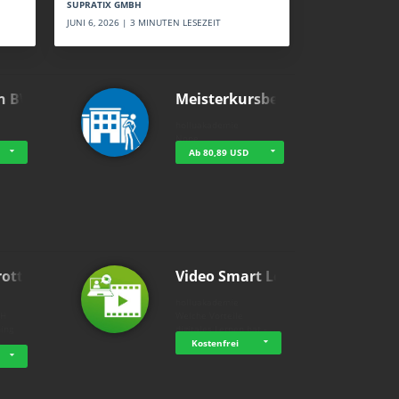
SUPRATIX GMBH
JUNI 6, 2026 | 3 MINUTEN LESEZEIT
n BWL
Meisterkursbegl…
holluakademie
None
Ab 80,89 USD
rottle…
Video Smart Lea…
g
holluakademie
bH
Welche Vorteile
ning
digitales Lernen hat - …
…
Kostenfrei