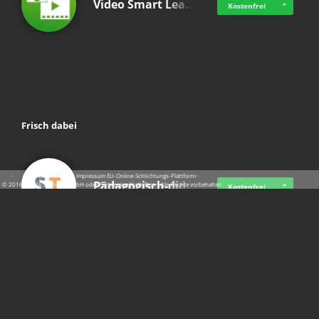
Video Smart Lea…
Kostenfrei
Frisch dabei
·
·
·
Datenschutz
·
Impressum
EU-Online-Schlichtungs-Plattform
·
Pädagogisch-did…
© 2016 - 2026 SupraTix GmbH oder Partnergesellschaften - Alle Rechte vorbehalten.
Kostenfrei
Mittelstand Dig…
Kostenfrei