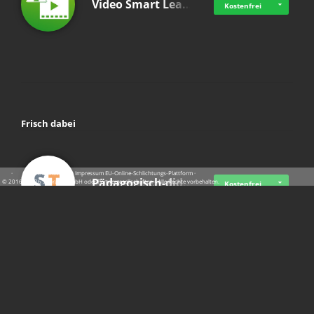
Video Smart Lea…
Kostenfrei
Frisch dabei
·
·
·
Datenschutz
·
Impressum
EU-Online-Schlichtungs-Plattform
·
Pädagogisch-did…
© 2016 - 2026 SupraTix GmbH oder Partnergesellschaften - Alle Rechte vorbehalten.
Kostenfrei
Mittelstand Dig…
Kostenfrei