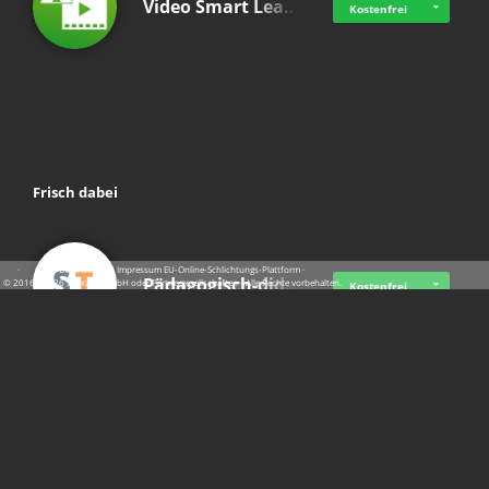
Video Smart Lea…
Kostenfrei
Frisch dabei
·
·
·
Datenschutz
·
Impressum
EU-Online-Schlichtungs-Plattform
·
Pädagogisch-did…
© 2016 - 2026 SupraTix GmbH oder Partnergesellschaften - Alle Rechte vorbehalten.
Kostenfrei
Mittelstand Dig…
Kostenfrei