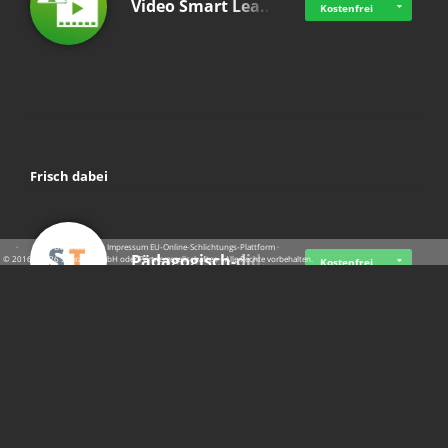
Video Smart Lea…
Kostenfrei
Frisch dabei
·
·
·
Datenschutz
·
Impressum
EU-Online-Schlichtungs-Plattform
·
Pädagogisch-did…
© 2016 - 2026 SupraTix GmbH oder Partnergesellschaften - Alle Rechte vorbehalten.
Kostenfrei
Mittelstand Dig…
Kostenfrei