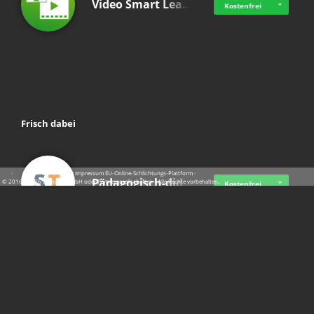
Video Smart Lea…
Kostenfrei
Frisch dabei
·
·
·
Datenschutz
·
Impressum
EU-Online-Schlichtungs-Plattform
·
Pädagogisch-did…
© 2016 - 2026 SupraTix GmbH oder Partnergesellschaften - Alle Rechte vorbehalten.
Kostenfrei
Mittelstand Dig…
Kostenfrei