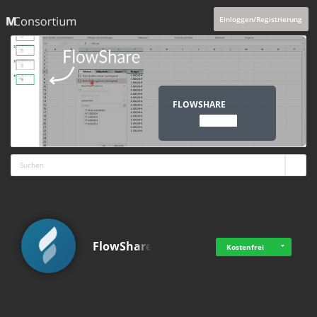
Einloggen/Registrierung
FLOWSHARE
ANSCHAUEN
FlowShare
Kostenfrei