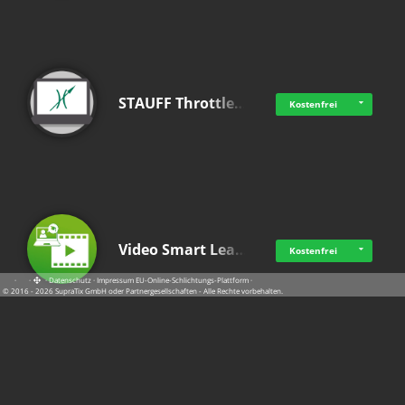
STAUFF Throttle…
Kostenfrei
Video Smart Lea…
Kostenfrei
·
·
·
Datenschutz
·
Impressum
EU-Online-Schlichtungs-Plattform
·
© 2016 - 2026 SupraTix GmbH oder Partnergesellschaften - Alle Rechte vorbehalten.
Frisch dabei