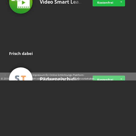
Video Smart Lea…
Kostenfrei
Frisch dabei
·
·
·
Datenschutz
·
Impressum
EU-Online-Schlichtungs-Plattform
·
Pädagogisch-did…
© 2016 - 2026 SupraTix GmbH oder Partnergesellschaften - Alle Rechte vorbehalten.
Kostenfrei
Mittelstand Dig…
Kostenfrei