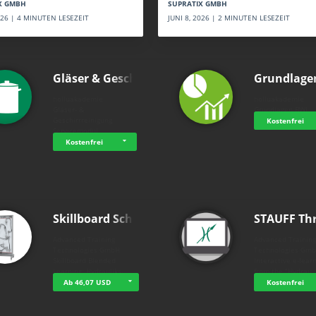
SUPRATIX GMBH
X GMBH
JUNI 8, 2026 | 2 MINUTEN LESEZEIT
2026 | 4 MINUTEN LESEZEIT
Gläser & Geschi…
Grundlage
holluakademie
holluakademie
Gläser- &
Grundlagen BWL
Geschirrreinigung
Kostenfrei
Servicemodul
Kostenfrei
Skillboard Schl…
STAUFF Th
Advanced Training
Advanced Trainin
Technologies GmbH
Technologies Gm
Skillboard Blended
Interactive e-lear
Learning: Hydrauliks…
from the "Hydrau
Ab 46,07 USD
Kostenfrei