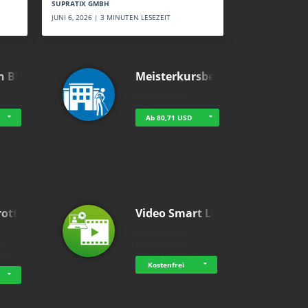
SUPRATIX GMBH
JUNI 6, 2026 | 3 MINUTEN LESEZEIT
n BWL
Meisterkursbegl…
holluakademie
None
Ab 80,71 USD
rottle…
Video Smart Lea…
g
holluakademie
bH
Welche Vorteile
ning
digitales Lernen hat - …
…
Kostenfrei