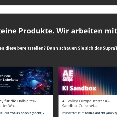
 keine Produkte. Wir arbeiten mi
en diese bereitstellen? Dann schauen Sie sich das
SupraT
AE Valley Europe startet KI-
ey für die Halbleiter-
Sandbox-Gutschei…
kette: Wa…
VERÖFFENTLICHT
TOBIAS GOECKE (GÖCKE) 
NTLICHT
TOBIAS GOECKE (GÖCKE) -