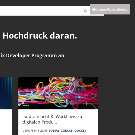
Einloggen/Registrierung
t Hochdruck daran.
ix Developer Programm
an.
.supra macht KI Workflows zu
digitalen Produ…
-
VERÖFFENTLICHT
TOBIAS GOECKE (GÖCKE) -