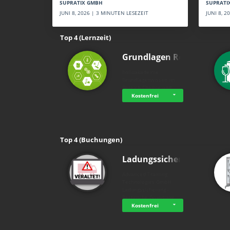
SUPRATI
SUPRATIX GMBH
JUNI 8, 
JUNI 8, 2026 | 3 MINUTEN LESEZEIT
Top 4 (Lernzeit)
Grundlagen Rein…
holluakademie
Grundlagenwissen im
Bereich Chemie und …
Kostenfrei
Top 4 (Buchungen)
Ladungssicherung
Advanced Training
Technologies GmbH
Ladungssicherung -
Rechtliche Grundlage…
Kostenfrei