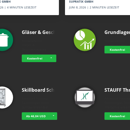
SUPRATIX GMBH
X GMBH
JUNI 8, 2026 | 2 MINUTEN LESEZEIT
2026 | 4 MINUTEN LESEZEIT
Gläser & Geschi…
Grundlage
holluakademie
holluakademie
Gläser- &
Grundlagen BWL
Geschirrreinigung
Kostenfrei
Servicemodul
Kostenfrei
Skillboard Schl…
STAUFF Th
Advanced Training
Advanced Trainin
Technologies GmbH
Technologies Gm
Skillboard Blended
Interactive e-lear
Learning: Hydrauliks…
from the "Hydrau
Ab 46,04 USD
Kostenfrei