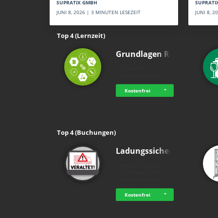
SUPRATI
SUPRATIX GMBH
JUNI 8, 
JUNI 8, 2026 | 3 MINUTEN LESEZEIT
Top 4 (Lernzeit)
Grundlagen Rein…
holluakademie
Grundlagenwissen im
Bereich Chemie und …
Kostenfrei
Top 4 (Buchungen)
Ladungssicherung
Advanced Training
Technologies GmbH
Ladungssicherung -
Rechtliche Grundlage…
Kostenfrei