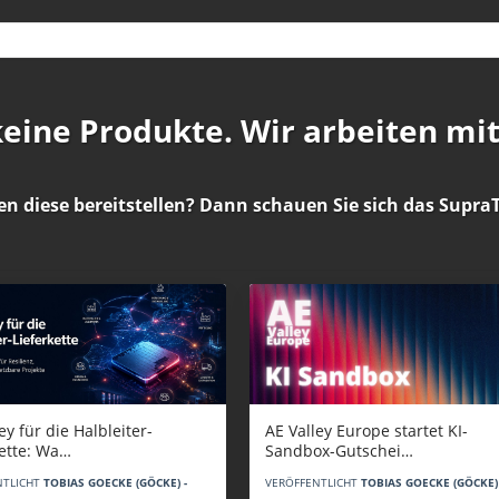
 keine Produkte. Wir arbeiten mi
en diese bereitstellen? Dann schauen Sie sich das
SupraT
AE Valley Europe startet KI-
ey für die Halbleiter-
Sandbox-Gutschei…
kette: Wa…
VERÖFFENTLICHT
TOBIAS GOECKE (GÖCKE) 
NTLICHT
TOBIAS GOECKE (GÖCKE) -