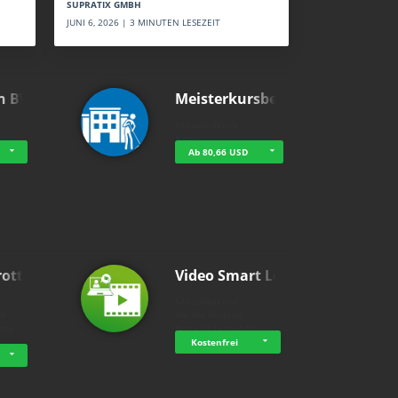
SUPRATIX GMBH
JUNI 6, 2026 | 3 MINUTEN LESEZEIT
n BWL
Meisterkursbegl…
holluakademie
None
Ab 80,66 USD
rottle…
Video Smart Lea…
g
holluakademie
bH
Welche Vorteile
ning
digitales Lernen hat - …
…
Kostenfrei