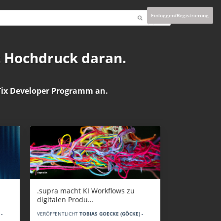
Einloggen/Registrierung
t Hochdruck daran.
ix Developer Programm
an.
.supra macht KI Workflows zu
digitalen Produ…
-
VERÖFFENTLICHT
TOBIAS GOECKE (GÖCKE) -