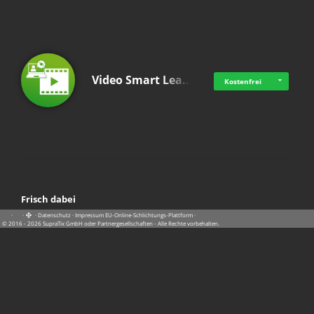
Video Smart Lea…
Kostenfrei
Frisch dabei
·
·
·
Datenschutz
·
Impressum
EU-Online-Schlichtungs-Plattform
·
© 2016 - 2026 SupraTix GmbH oder Partnergesellschaften - Alle Rechte vorbehalten.
Pädagogisch-did…
Kostenfrei