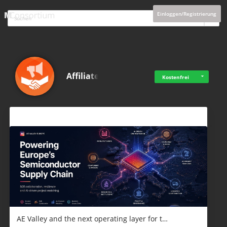
Einloggen/Registrierung
Affiliate
Kostenfrei
Aktuelles
AE Valley and the next operating layer for t…