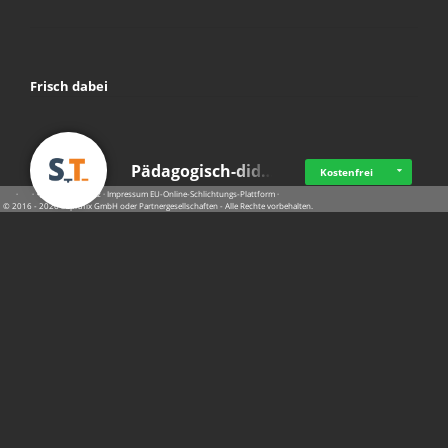
Frisch dabei
Pädagogisch-did…
Kostenfrei
·
·
·
Datenschutz
·
Impressum
EU-Online-Schlichtungs-Plattform
·
© 2016 - 2026 SupraTix GmbH oder Partnergesellschaften - Alle Rechte vorbehalten.
Mittelstand Dig…
Kostenfrei