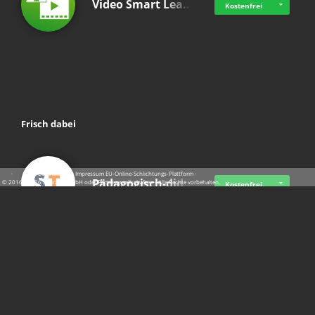
Video Smart Lea…
Kostenfrei
Frisch dabei
·
·
·
Datenschutz
·
Impressum
EU-Online-Schlichtungs-Plattform
·
Pädagogisch-did…
© 2016 - 2026 SupraTix GmbH oder Partnergesellschaften - Alle Rechte vorbehalten.
Kostenfrei
Mittelstand Dig…
Kostenfrei