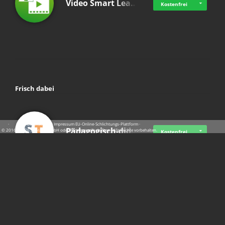
Video Smart Lea…
Kostenfrei
Frisch dabei
·
·
·
Datenschutz
·
Impressum
EU-Online-Schlichtungs-Plattform
·
Pädagogisch-did…
© 2016 - 2026 SupraTix GmbH oder Partnergesellschaften - Alle Rechte vorbehalten.
Kostenfrei
Mittelstand Dig…
Kostenfrei