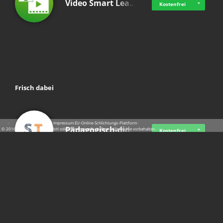
Video Smart Lea…
Kostenfrei
Frisch dabei
·
·
·
Datenschutz
·
Impressum
EU-Online-Schlichtungs-Plattform
·
Pädagogisch-did…
© 2016 - 2026 SupraTix GmbH oder Partnergesellschaften - Alle Rechte vorbehalten.
Kostenfrei
Mittelstand Dig…
Kostenfrei