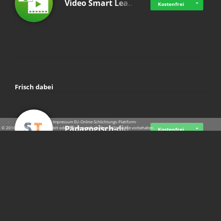
Video Smart Lea…
Kostenfrei
Frisch dabei
·
·
·
Datenschutz
·
Impressum
EU-Online-Schlichtungs-Plattform
·
Pädagogisch-did…
© 2016 - 2026 SupraTix GmbH oder Partnergesellschaften - Alle Rechte vorbehalten.
Kostenfrei
Mittelstand Dig…
Kostenfrei