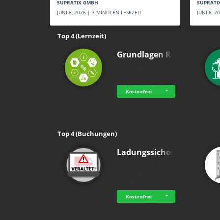
SUPRATI
SUPRATIX GMBH
JUNI 8, 
JUNI 8, 2026 | 3 MINUTEN LESEZEIT
Top 4 (Lernzeit)
Grundlagen Rein…
holluakademie
Grundlagenwissen im
Bereich Chemie und …
Kostenfrei
Top 4 (Buchungen)
Ladungssicherung
Advanced Training
Technologies GmbH
Ladungssicherung -
Rechtliche Grundlage…
Kostenfrei