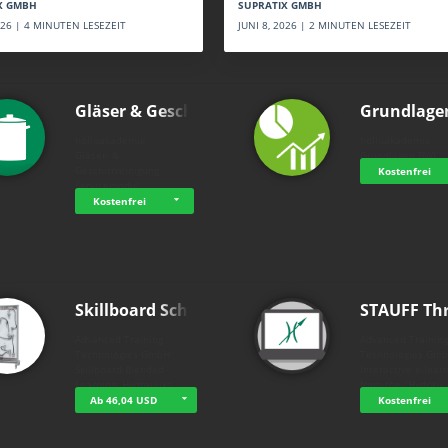
SUPRATIX GMBH
X GMBH
JUNI 8, 2026 | 2 MINUTEN LESEZEIT
2026 | 4 MINUTEN LESEZEIT
Gläser & Geschi…
Grundlage
holluakademie
holluakademie
Gläser- &
Grundlagen BWL
Geschirrreinigung
Kostenfrei
Servicemodul
Kostenfrei
Skillboard Schl…
STAUFF Th
Advanced Training
Advanced Trainin
Technologies GmbH
Technologies Gm
Skillboard Blended
Interactive e-lear
Learning: Hydrauliks…
from the "Hydrau
Ab 46,04 USD
Kostenfrei