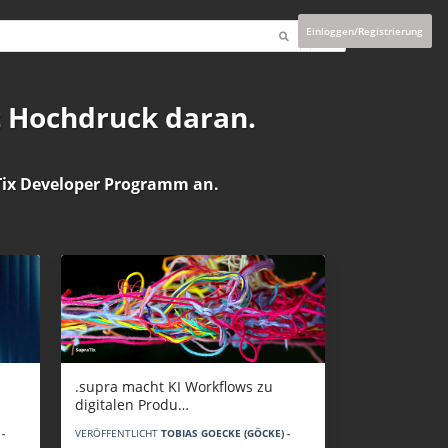
Einloggen/Registrierung
t Hochdruck daran.
ix Developer Programm
an.
.supra macht KI Workflows zu
digitalen Produ…
-
VERÖFFENTLICHT
TOBIAS GOECKE (GÖCKE) -