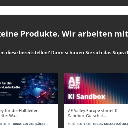
 keine Produkte. Wir arbeiten mi
en diese bereitstellen? Dann schauen Sie sich das
SupraT
AE Valley Europe startet KI-
ey für die Halbleiter-
Sandbox-Gutschei…
kette: Wa…
VERÖFFENTLICHT
TOBIAS GOECKE (GÖCKE) 
NTLICHT
TOBIAS GOECKE (GÖCKE) -