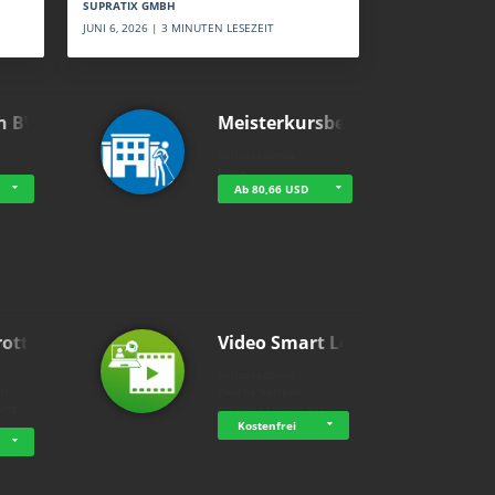
SUPRATIX GMBH
JUNI 6, 2026 | 3 MINUTEN LESEZEIT
n BWL
Meisterkursbegl…
holluakademie
None
Ab 80,66 USD
rottle…
Video Smart Lea…
g
holluakademie
bH
Welche Vorteile
ning
digitales Lernen hat - …
…
Kostenfrei