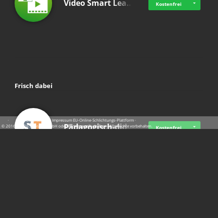
Video Smart Lea…
Kostenfrei
Frisch dabei
·
·
·
Datenschutz
·
Impressum
EU-Online-Schlichtungs-Plattform
·
Pädagogisch-did…
© 2016 - 2026 SupraTix GmbH oder Partnergesellschaften - Alle Rechte vorbehalten.
Kostenfrei
Mittelstand Dig…
Kostenfrei