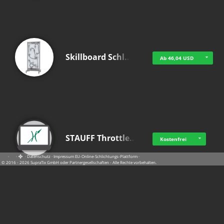
Skillboard Schl…
Ab 46,04 USD
STAUFF Throttle…
Kostenfrei
·
·
·
Datenschutz
·
Impressum
EU-Online-Schlichtungs-Plattform
·
© 2016 - 2026 SupraTix GmbH oder Partnergesellschaften - Alle Rechte vorbehalten.
Video Smart Lea…
Kostenfrei