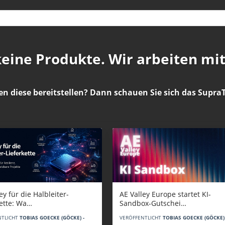
 keine Produkte. Wir arbeiten mi
en diese bereitstellen? Dann schauen Sie sich das
SupraT
AE Valley Europe startet KI-
ey für die Halbleiter-
Sandbox-Gutschei…
kette: Wa…
VERÖFFENTLICHT
TOBIAS GOECKE (GÖCKE) 
NTLICHT
TOBIAS GOECKE (GÖCKE) -