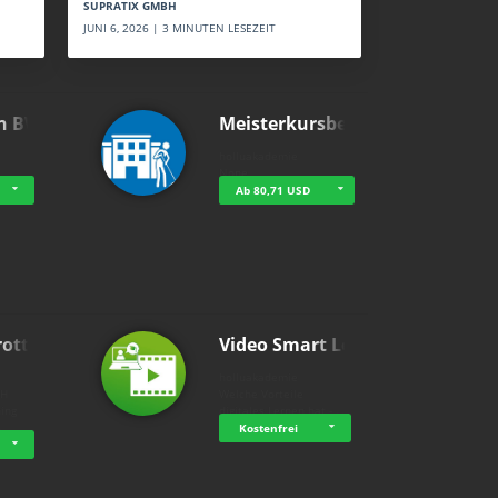
SUPRATIX GMBH
JUNI 6, 2026 | 3 MINUTEN LESEZEIT
n BWL
Meisterkursbegl…
holluakademie
None
Ab 80,71 USD
rottle…
Video Smart Lea…
g
holluakademie
bH
Welche Vorteile
ning
digitales Lernen hat - …
…
Kostenfrei