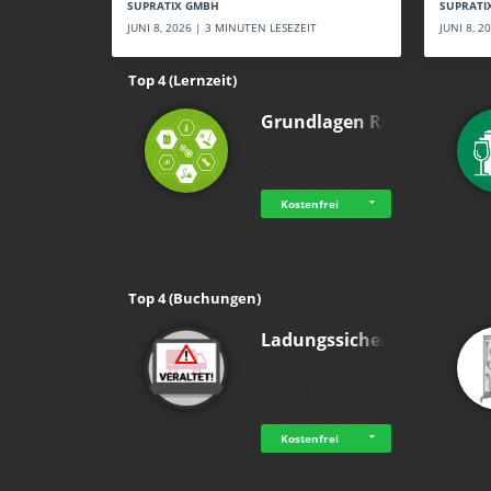
SUPRATI
SUPRATIX GMBH
JUNI 8, 
JUNI 8, 2026 | 3 MINUTEN LESEZEIT
Top 4 (Lernzeit)
Grundlagen Rein…
holluakademie
Grundlagenwissen im
Bereich Chemie und …
Kostenfrei
Top 4 (Buchungen)
Ladungssicherung
Advanced Training
Technologies GmbH
Ladungssicherung -
Rechtliche Grundlage…
Kostenfrei