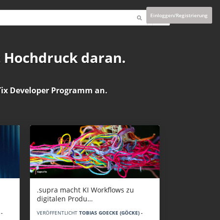
Einloggen/Registrierung
t Hochdruck daran.
ix Developer Programm
an.
.supra macht KI Workflows zu
digitalen Produ…
-
VERÖFFENTLICHT
TOBIAS GOECKE (GÖCKE) -