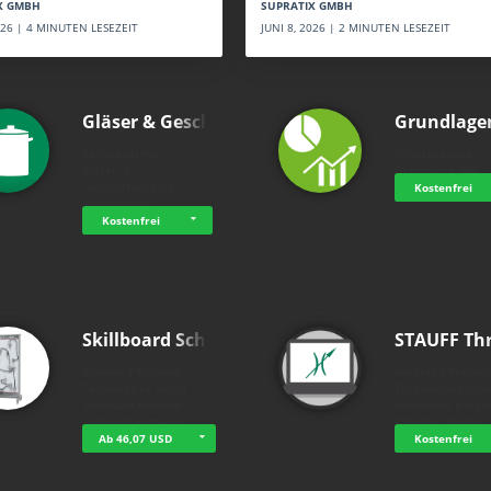
SUPRATIX GMBH
X GMBH
JUNI 8, 2026 | 2 MINUTEN LESEZEIT
2026 | 4 MINUTEN LESEZEIT
Gläser & Geschi…
Grundlage
holluakademie
holluakademie
Gläser- &
Grundlagen BWL
Geschirrreinigung
Kostenfrei
Servicemodul
Kostenfrei
Skillboard Schl…
STAUFF Th
Advanced Training
Advanced Trainin
Technologies GmbH
Technologies Gm
Skillboard Blended
Interactive e-lear
Learning: Hydrauliks…
from the "Hydrau
Ab 46,07 USD
Kostenfrei