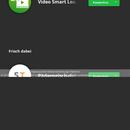
Video Smart Lea…
Kostenfrei
Frisch dabei
·
·
·
Datenschutz
·
Impressum
EU-Online-Schlichtungs-Plattform
·
Pädagogisch-did…
© 2016 - 2026 SupraTix GmbH oder Partnergesellschaften - Alle Rechte vorbehalten.
Kostenfrei
Mittelstand Dig…
Kostenfrei