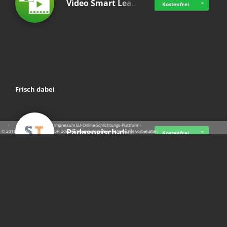
Video Smart Lea…
Kostenfrei
Frisch dabei
·
·
·
Datenschutz
·
Impressum
EU-Online-Schlichtungs-Plattform
·
Pädagogisch-did…
© 2016 - 2026 SupraTix GmbH oder Partnergesellschaften - Alle Rechte vorbehalten.
Kostenfrei
Mittelstand Dig…
Kostenfrei